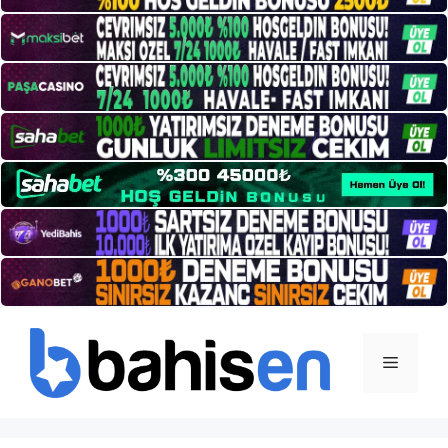
İçeriğe
atla
Menü