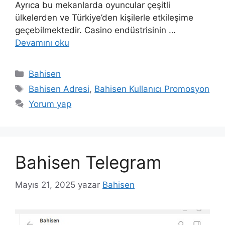
Ayrıca bu mekanlarda oyuncular çeşitli
ülkelerden ve Türkiye’den kişilerle etkileşime
geçebilmektedir. Casino endüstrisinin …
Devamını oku
Kategoriler
Bahisen
Etiketler
Bahisen Adresi
,
Bahisen Kullanıcı Promosyon
Yorum yap
Bahisen Telegram
Mayıs 21, 2025
yazar
Bahisen