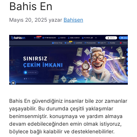
Bahis En
Mayıs 20, 2025
yazar
Bahisen
Bahis En güvendiğiniz insanlar bile zor zamanlar
yaşayabilir. Bu durumda çeşitli yaklaşımlar
benimsenmiştir. konuşmaya ve yardım almaya
devam edebileceğinden emin olmak istiyoruz,
böylece bağlı kalabilir ve desteklenebilirler.