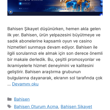
Bahisen Şikayet düşünürken, hemen akla gelen
ilk yer. Bahisen, ürün yelpazesini büyütmeye ve
sadık abonelerine kapsamlı oyun ve casino
hizmetleri sunmaya devam ediyor. Bahisen ile
ilgili sorularınızı ele almak için son derece önemli
bir makale derledik. Bu, çeşitli promosyonlar ve
ikramiyelerle hizmet deneyimini ve kalitesini
geliştirir. Bahisen araştırma grubunun
bulgularına dayanarak, ekranın sol tarafında çok
…
Devamını oku
Kategoriler
Bahisen
Etiketler
Bahisen Oturum Açma
,
Bahisen Şikayet