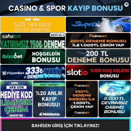
×
BAHİSEN GİRİŞ İÇİN TIKLAYINIZ!