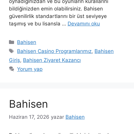
oynadığınızdan ve bu oyunların kurallarını
bildiğinizden emin olabilirsiniz. Bahisen
güvenilirlik standartlarını bir üst seviyeye
taşımış ve bu lisansla …
Devamını oku
Kategoriler
Bahisen
Etiketler
Bahisen Casino Programlarımız
,
Bahisen
Giriş
,
Bahisen Ziyaret Kazancı
Yorum yap
Bahisen
Haziran 17, 2026
yazar
Bahisen