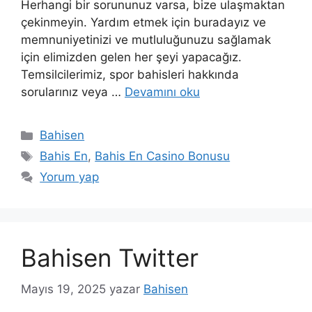
Herhangi bir sorununuz varsa, bize ulaşmaktan
çekinmeyin. Yardım etmek için buradayız ve
memnuniyetinizi ve mutluluğunuzu sağlamak
için elimizden gelen her şeyi yapacağız.
Temsilcilerimiz, spor bahisleri hakkında
sorularınız veya …
Devamını oku
Kategoriler
Bahisen
Etiketler
Bahis En
,
Bahis En Casino Bonusu
Yorum yap
Bahisen Twitter
Mayıs 19, 2025
yazar
Bahisen