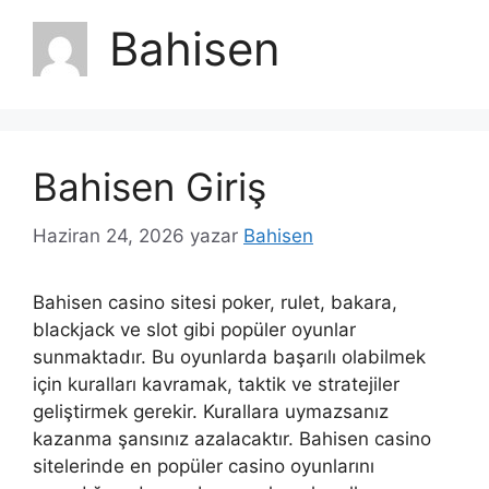
Bahisen
Bahisen Giriş
Haziran 24, 2026
yazar
Bahisen
Bahisen casino sitesi poker, rulet, bakara,
blackjack ve slot gibi popüler oyunlar
sunmaktadır. Bu oyunlarda başarılı olabilmek
için kuralları kavramak, taktik ve stratejiler
geliştirmek gerekir. Kurallara uymazsanız
kazanma şansınız azalacaktır. Bahisen casino
sitelerinde en popüler casino oyunlarını