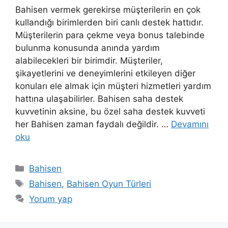
Bahisen vermek gerekirse müşterilerin en çok
kullandığı birimlerden biri canlı destek hattıdır.
Müşterilerin para çekme veya bonus talebinde
bulunma konusunda anında yardım
alabilecekleri bir birimdir. Müşteriler,
şikayetlerini ve deneyimlerini etkileyen diğer
konuları ele almak için müşteri hizmetleri yardım
hattına ulaşabilirler. Bahisen saha destek
kuvvetinin aksine, bu özel saha destek kuvveti
her Bahisen zaman faydalı değildir. …
Devamını
oku
Kategoriler
Bahisen
Etiketler
Bahisen
,
Bahisen Oyun Türleri
Yorum yap