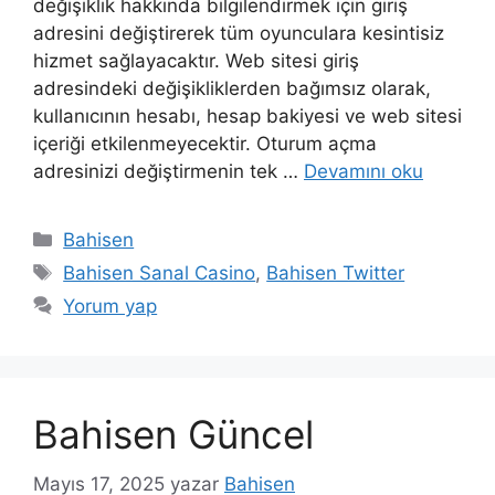
değişiklik hakkında bilgilendirmek için giriş
adresini değiştirerek tüm oyunculara kesintisiz
hizmet sağlayacaktır. Web sitesi giriş
adresindeki değişikliklerden bağımsız olarak,
kullanıcının hesabı, hesap bakiyesi ve web sitesi
içeriği etkilenmeyecektir. Oturum açma
adresinizi değiştirmenin tek …
Devamını oku
Kategoriler
Bahisen
Etiketler
Bahisen Sanal Casino
,
Bahisen Twitter
Yorum yap
Bahisen Güncel
Mayıs 17, 2025
yazar
Bahisen