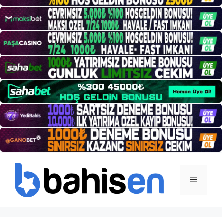
İçeriğe
atla
Menü