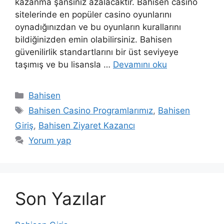
kazanma şansınız azalacaktır. Bahisen casino
sitelerinde en popüler casino oyunlarını
oynadığınızdan ve bu oyunların kurallarını
bildiğinizden emin olabilirsiniz. Bahisen
güvenilirlik standartlarını bir üst seviyeye
taşımış ve bu lisansla …
Devamını oku
Kategoriler
Bahisen
Etiketler
Bahisen Casino Programlarımız
,
Bahisen
Giriş
,
Bahisen Ziyaret Kazancı
Yorum yap
Son Yazılar