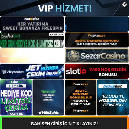
×
BAHİSEN GİRİŞ İÇİN TIKLAYINIZ!